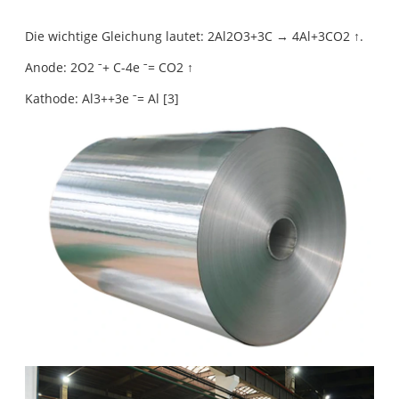
Die wichtige Gleichung lautet: 2Al2O3+3C → 4Al+3CO2 ↑.
Anode: 2O2 ˉ+ C-4e ˉ= CO2 ↑
Kathode: Al3++3e ˉ= Al [3]