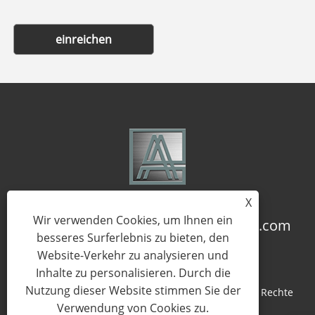
einreichen
X
Wir verwenden Cookies, um Ihnen ein
+86-18957322071
coco@qj-alu.com
besseres Surferlebnis zu bieten, den
Website-Verkehr zu analysieren und
Inhalte zu personalisieren. Durch die
Nutzung dieser Website stimmen Sie der
Copyright © 2023 Aluassy Aluminium Co., Ltd. Alle Rechte
Verwendung von Cookies zu.
vorbehalten.